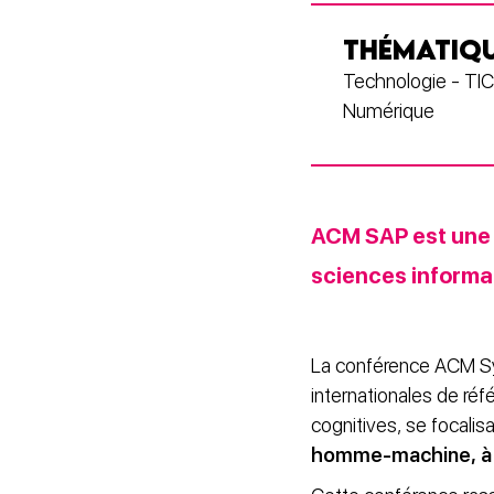
THÉMATIQ
Technologie - TIC
Numérique
ACM SAP est une c
sciences informat
La conférence ACM Sy
internationales de réf
cognitives, se focalis
homme-machine, à l