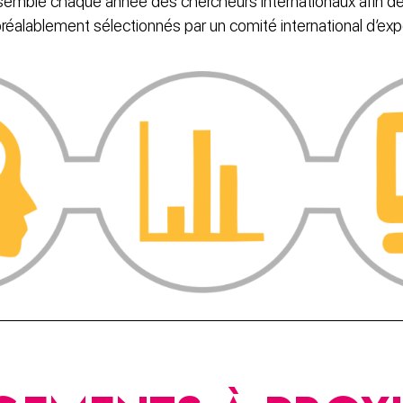
semble chaque année des chercheurs internationaux afin d
réalablement sélectionnés par un comité international d’expe