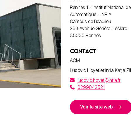
Rennes 1 - Institut National d
Automatique - INRIA
Campus de Beaulieu
263 Avenue Général Leclerc
35000 Rennes
CONTACT
ACM
Ludovic Hoyet et Inria Katja Z
ludovic.hoyet@inria.fr
0299842521
Voir le site web