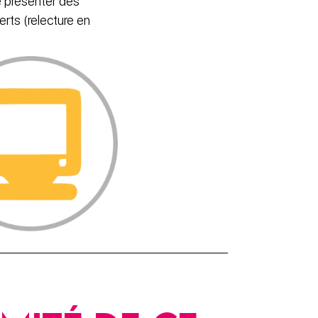
e présenter des
rts (relecture en