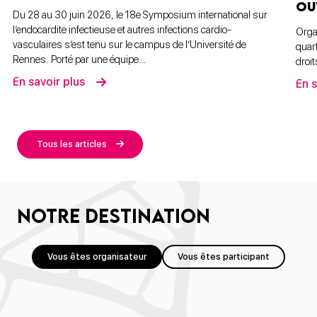
OU
Du 28 au 30 juin 2026, le 18e Symposium international sur
l’endocardite infectieuse et autres infections cardio-
Orga
vasculaires s’est tenu sur le campus de l’Université de
quar
Rennes. Porté par une équipe…
droi
En savoir plus
En s
Tous les articles
Notre destination
Vous êtes organisateur
Vous êtes participant