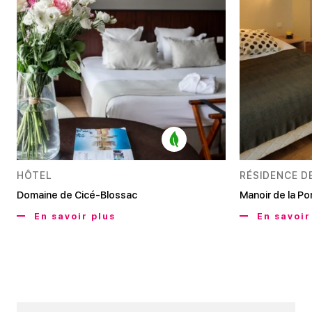
HÔTEL
RÉSIDENCE D
Domaine de Cicé-Blossac
Manoir de la P
En savoir plus
En savoir