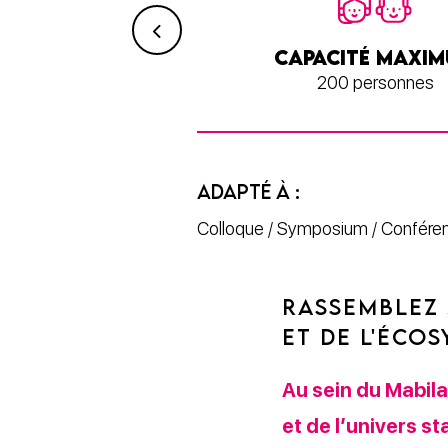
CÈS PMR
CAPACITÉ MAXI
Oui
200 personnes
ADAPTÉ À :
Colloque / Symposium / Conféren
RASSEMBLEZ 
ET DE L'ÉCO
Au sein du Mabil
et de l’univers s