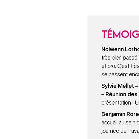
Témoi
Nolwenn Lorho
très bien passé 
et pro. C’est tr
se passent enco
Sylvie Mellet 
– Réunion des
présentation ! U
Benjamin Roret
accueil au sein 
journée de trava