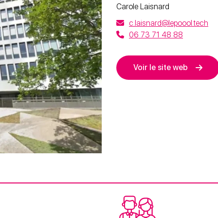
Carole Laisnard
c.laisnard@lepoool.tech
06 73 71 48 88
Voir le site web