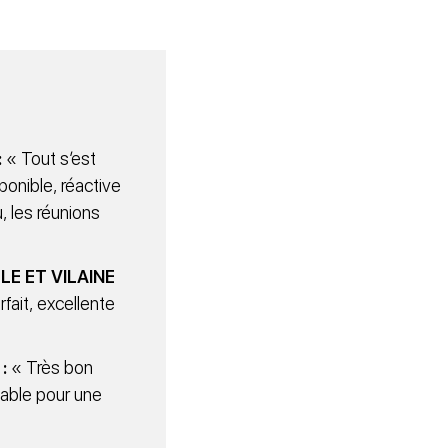
:
« Tout s’est
ponible, réactive
, les réunions
LLE ET VILAINE
fait, excellente
:
« Très bon
table pour une