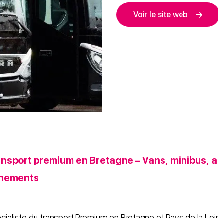
Voir le site web
ransport premium en Bretagne – Vans, minibus, 
énements
ialiste du transport Premium en Bretagne et Pays de la Loi