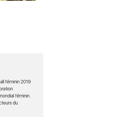
ll féminin 2019
oration
mondial féminin.
cteurs du