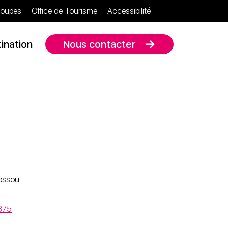
oupes
Office de Tourisme
Accessibilité
ination
Nous contacter
lossou
875