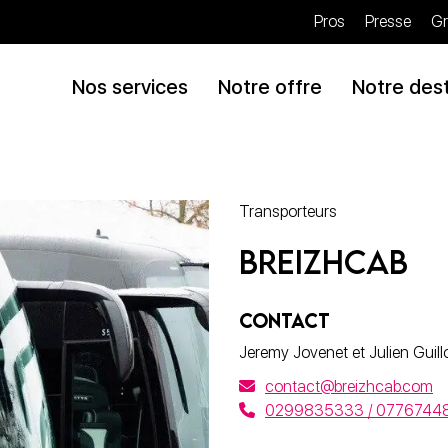
Pros
Presse
Gr
Nos services
Notre offre
Notre dest
Transporteurs
Breizhcab
CONTACT
Jeremy Jovenet et Julien Guil
contact@breizhcab.com
0299835333 / 0776744