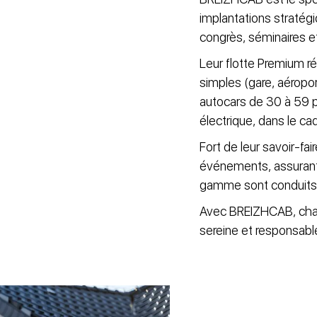
implantations stratég
congrès, séminaires e
Leur flotte Premium r
simples (gare, aéropor
autocars de 30 à 59 p
électrique, dans le c
Fort de leur savoir-fai
événements, assurant 
gamme sont conduits p
Avec BREIZHCAB, chaq
sereine et responsabl