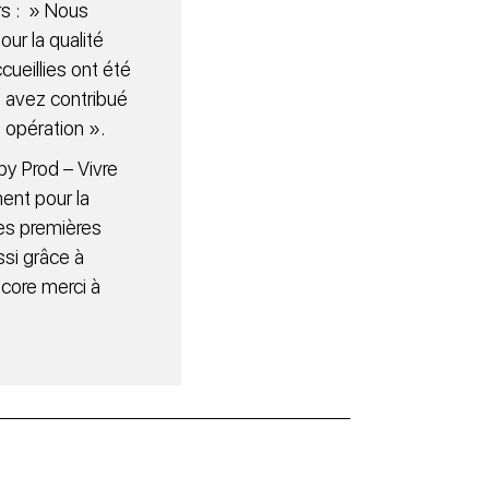
rs : » Nous
ur la qualité
ueillies ont été
us avez contribué
e opération ».
y Prod – Vivre
ent pour la
Ces premières
ssi grâce à
ncore merci à