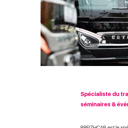
Spécialiste du t
séminaires & év
BREIZHCAB est le spéc