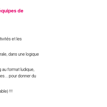
équipes de
ivités et les
ale, dans une logique
g au format ludique,
nnes… pour donner du
le) !!!