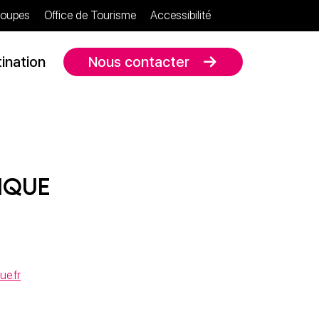
oupes
Office de Tourisme
Accessibilité
ination
Nous contacter
hique
ue.fr