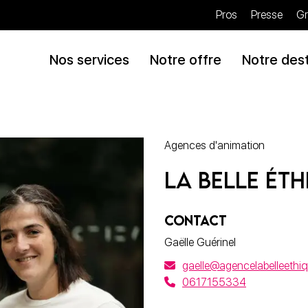
Pros
Presse
Gr
Nos services
Notre offre
Notre dest
Agences d'animation
La Belle Ét
CONTACT
Gaëlle Guérinel
gaelle@agencelabelleethiq
0617155334