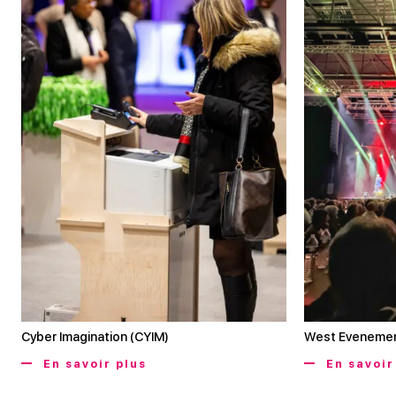
Cyber Imagination (CYIM)
West Eveneme
En savoir plus
En savoir