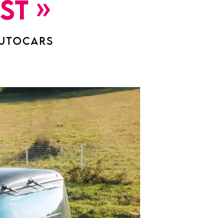
st »
AUTOCARS