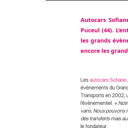
Autocars Sofiane
Puceul (44). L’e
les grands évèn
encore les gran
Les
autocars Sofiane
évènements du Grand O
Transports en 2002, u
l’évènementiel.
« Notr
vans. Nous pouvons r
des transferts mais a
le fondateur.