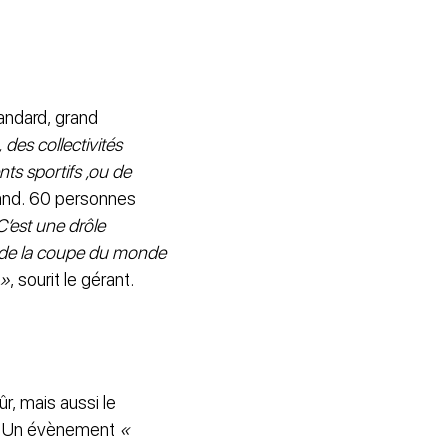
andard, grand
des collectivités
ts sportifs ,ou de
rand. 60 personnes
C’est une drôle
rs de la coupe du monde
 »
, sourit le gérant.
r, mais aussi le
re. Un évènement
«