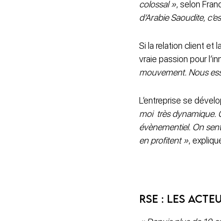
colossal »
, selon Fra
d’Arabie Saoudite, c’e
Si la relation client et
vraie passion pour l’
mouvement. Nous essa
L’entreprise se dével
moi très dynamique. C
évènementiel. On sent
en profitent »
, expliq
RSE : les act