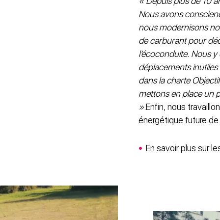
« Depuis plus de 10 
Nous avons conscience 
nous modernisons notr
de carburant pour déce
l’écoconduite. Nous y
déplacements inutiles 
dans la charte Objectif
mettons en place un p
»
.Enfin, nous travaill
énergétique future de
En savoir plus sur l