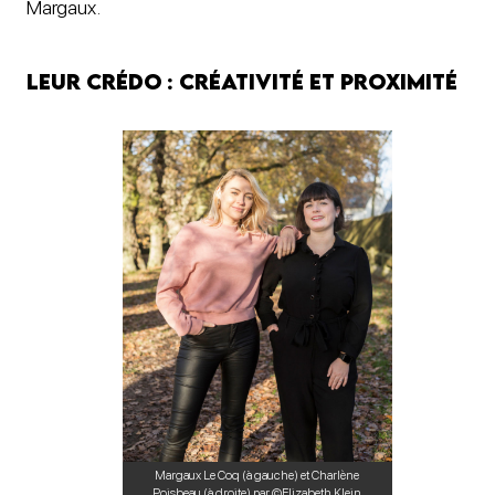
Margaux.
Leur crédo : créativité
et
proximité
Margaux Le Coq (à gauche) et Charlène
Poisbeau (à droite) par ©Elizabeth Klein